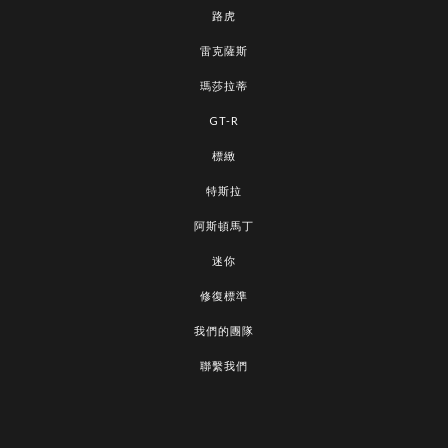
路虎
雷克薩斯
瑪莎拉蒂
GT-R
標緻
特斯拉
阿斯頓馬丁
迷你
修復標準
我們的團隊
聯繫我們