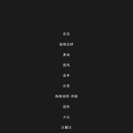
首頁
服務品牌
奧迪
寶馬
道奇
吉普
梅賽德斯-奔馳
揽胜
大众
沃爾沃