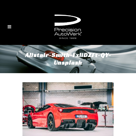
English
/
中文
Alistair-Smith-FxliDZFt-QY-
Unsplash