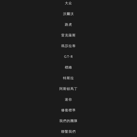
大众
沃爾沃
路虎
雷克薩斯
瑪莎拉蒂
GT-R
標緻
特斯拉
阿斯頓馬丁
迷你
修復標準
我們的團隊
聯繫我們