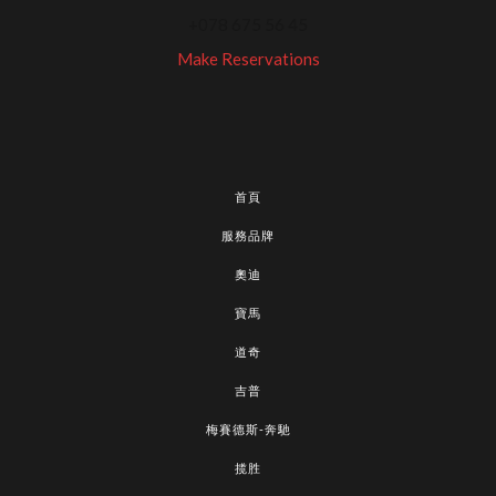
+078 675 56 45
Make Reservations
首頁
服務品牌
奧迪
寶馬
道奇
吉普
梅賽德斯-奔馳
揽胜