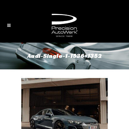
English
/
中文
Audi-Single-1-1536×1352