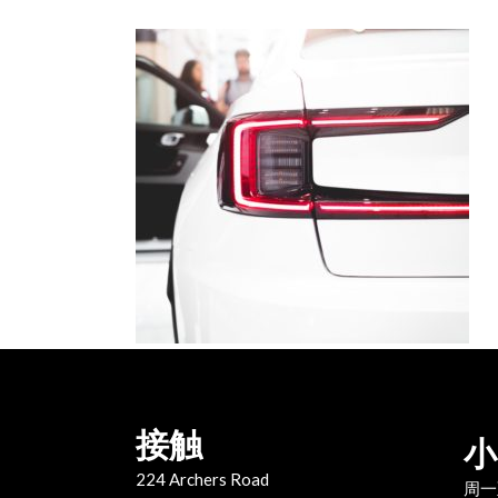
接触
小
224 Archers Road
周一