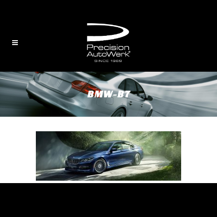
English
/
中文
BMW-B7