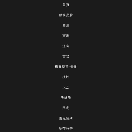
首頁
服務品牌
奧迪
寶馬
道奇
吉普
梅賽德斯-奔馳
揽胜
大众
沃爾沃
路虎
雷克薩斯
瑪莎拉蒂