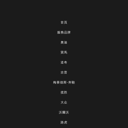
首頁
服務品牌
奧迪
寶馬
道奇
吉普
梅賽德斯-奔馳
揽胜
大众
沃爾沃
路虎