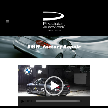
English
/
中文
BMW_factory Repair
Video
Player
00:00
01:11