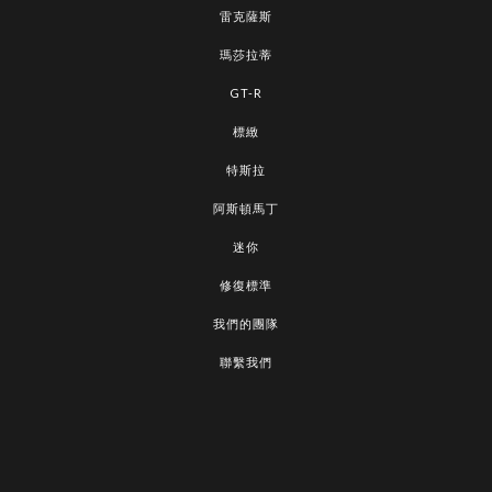
雷克薩斯
瑪莎拉蒂
GT-R
標緻
特斯拉
阿斯頓馬丁
迷你
修復標準
我們的團隊
聯繫我們