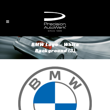
English
/
中文
BMW Logo – White
Background (3)