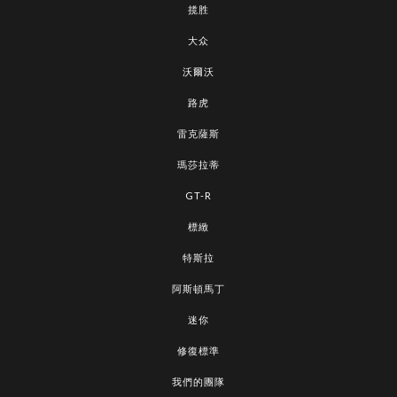
揽胜
大众
沃爾沃
路虎
雷克薩斯
瑪莎拉蒂
GT-R
標緻
特斯拉
阿斯頓馬丁
迷你
修復標準
我們的團隊