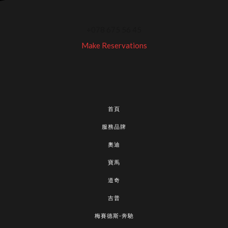
+078 675 56 45
Make Reservations
首頁
服務品牌
奧迪
寶馬
道奇
吉普
梅賽德斯-奔馳