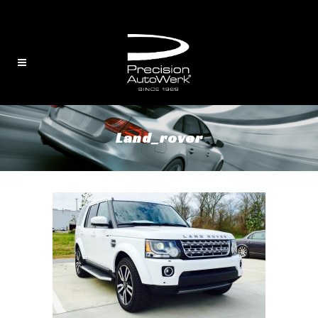
English
/
中文
Land_rover