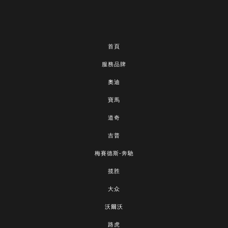
首頁
服務品牌
奧迪
寶馬
道奇
吉普
梅賽德斯-奔馳
揽胜
大众
沃爾沃
路虎