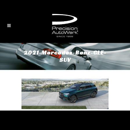
English
/
中文
2021-Mercedes-Benz-GLE-
SUV