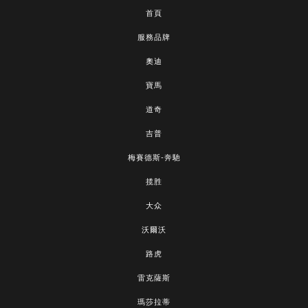
首頁
服務品牌
奧迪
寶馬
道奇
吉普
梅賽德斯-奔馳
揽胜
大众
沃爾沃
路虎
雷克薩斯
瑪莎拉蒂