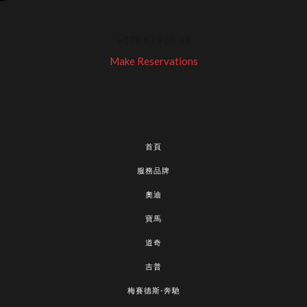
+078 675 56 45
Make Reservations
首頁
服務品牌
奧迪
寶馬
道奇
吉普
梅賽德斯-奔馳