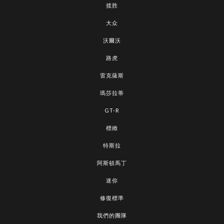
揽胜
大众
沃爾沃
路虎
雷克薩斯
瑪莎拉蒂
GT-R
標緻
特斯拉
阿斯頓馬丁
迷你
修復標準
我們的團隊