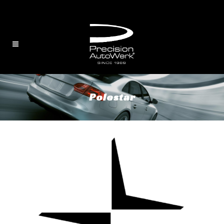
English
/
中文
Polestar