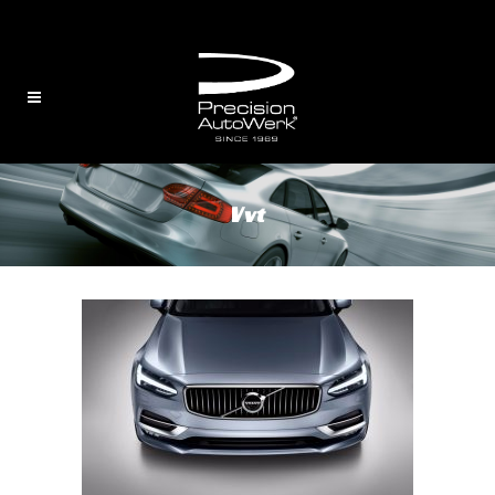
English
/
中文
Vvt