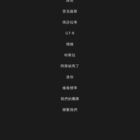
路虎
雷克薩斯
瑪莎拉蒂
GT-R
標緻
特斯拉
阿斯頓馬丁
迷你
修復標準
我們的團隊
聯繫我們