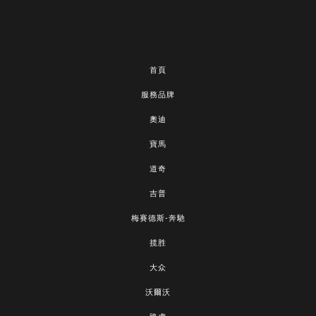
首頁
服務品牌
奧迪
寶馬
道奇
吉普
梅賽德斯-奔馳
揽胜
大众
沃爾沃