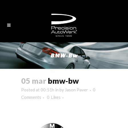
English
/
中文
BMW-Bw
05 mar
bmw-bw
Posted at 00:51h
in
by
Jason Paver
0
Comments
0
Likes