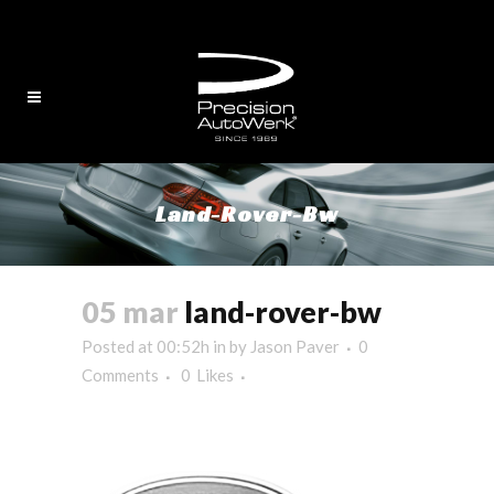
English
/
中文
Land-Rover-Bw
05 mar
land-rover-bw
Posted at 00:52h
in
by
Jason Paver
0
Comments
0
Likes