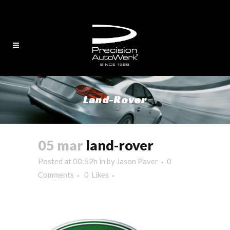
English
/
中文
Land-Rover
05 mar
land-rover
Posted at 00:52h
in
by
Jason Paver
0
Comments
0
Likes