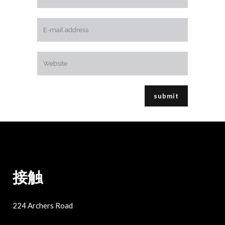
接触
224 Archers Road