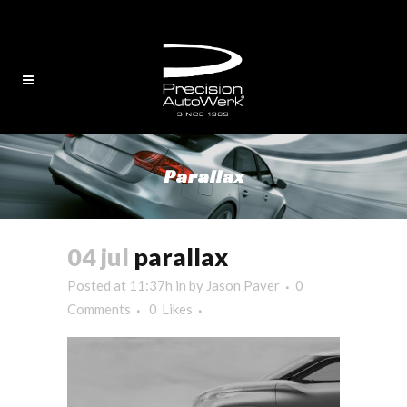
English
/
中文
Parallax
04 jul
parallax
Posted at 11:37h
in
by
Jason Paver
0
Comments
0
Likes